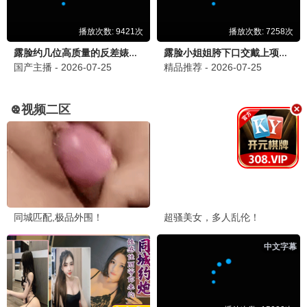
极限挑战第九季
真人秀/搞笑
8.6分
乘风破浪的姐姐5
音乐/竞技
8.7分