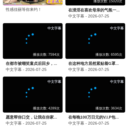
奇葩说第八季
脱口秀/辩论
8.5分