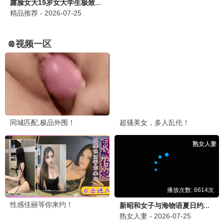
咒术回战第三季
热血/奇幻
9.3分
综艺