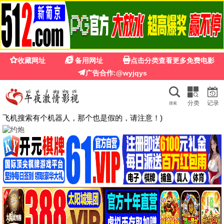
789影视
789
热门院线 · 同步更新
最新院线大片极速上线，无删减完整版，高清原画，无需会
员，打开即看。
浏览新片