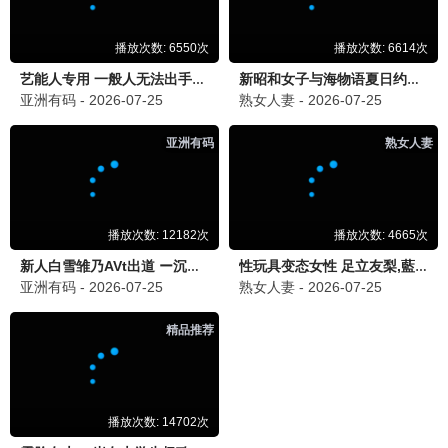
斗破苍穹年番
玄幻/热血
9.2分