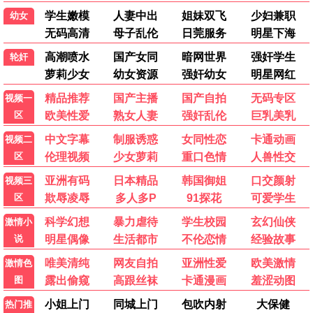
流浪地球3
科幻/灾难
9.2分
消失的她2