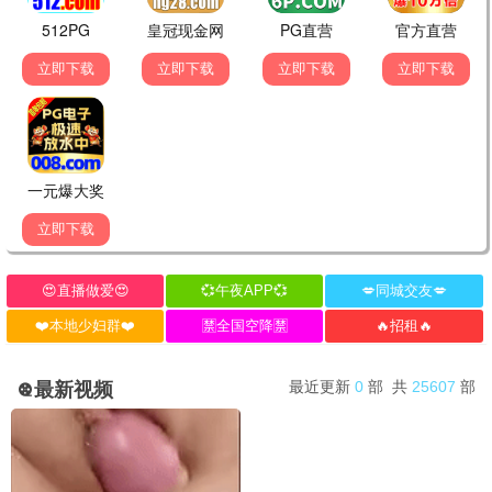
黑暗荣耀3
复仇/剧情
9.0分