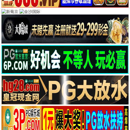
电影库
全部
动作
喜剧
科幻
悬疑
剧情