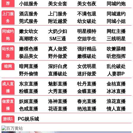
悬疑/犯罪
8.8分
电视剧
全部
国产剧
港剧
韩剧
美剧