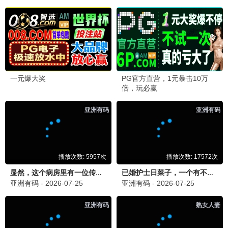
海贼王最终季
热血/冒险
9.5分