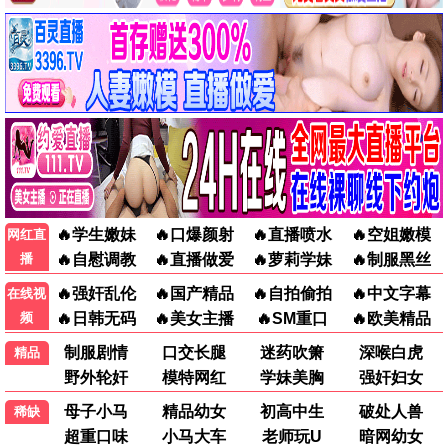
热辣滚烫
喜剧/爱情
8.9分