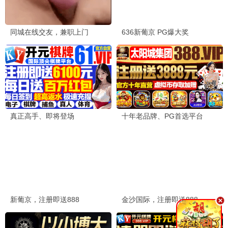
绝命律师第七季
犯罪/剧情
9.4分
动漫
全部
国产动漫
日本动漫
热血
奇幻